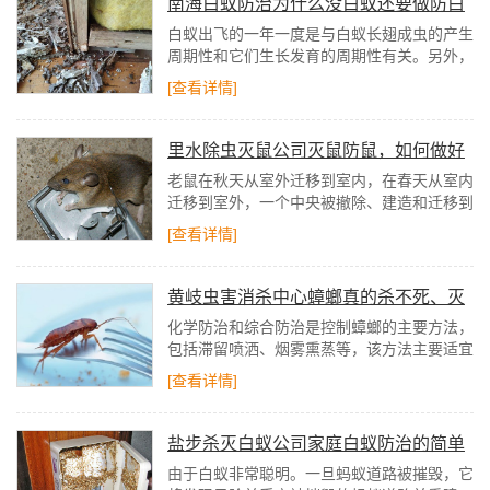
南海白蚁防治为什么没白蚁还要做防白
蚁处置
白蚁出飞的一年一度是与白蚁长翅成虫的产生
周期性和它们生长发育的周期性有关。另外，
白蚁长翅成虫出飞对温度、湿度和气压的特殊
[查看详情]
央求有亲密的关系。
里水除虫灭鼠公司灭鼠防鼠，如何做好
环境防治
老鼠在秋天从室外迁移到室内，在春天从室内
迁移到室外，一个中央被撤除、建造和迁移到
外面的世界。调查和改进防鼠设备对防治鼠害
[查看详情]
尤为重要。
黄岐虫害消杀中心蟑螂真的杀不死、灭
不绝吗？
化学防治和综合防治是控制蟑螂的主要方法，
包括滞留喷洒、烟雾熏蒸等，该方法主要适宜
于特殊行业，如酒店、宾馆、食品加工厂等蟑
[查看详情]
螂密度非常大的区域。
盐步杀灭白蚁公司家庭白蚁防治的简单
方法
由于白蚁非常聪明。一旦蚂蚁道路被摧毁，它