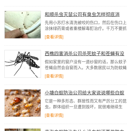
以免白蚁从公开钻入。
和顺杀虫灭鼠公司有臭虫怎样彻底消
灭？被咬用什么药最好
先用小苏打水清洗被咬的伤口，然后在伤口上
涂抹绿药膏或者重楼解毒酊治疗。千万不要抓
挠，防止感染，也不能喝酒。口服抗组胺药有
[查看详情]
较好效果，如苯海拉明糖浆、扑尔敏、酮替芬
等。假如情节严重者一定要到医院就诊。
西樵四害消杀公司杀死蚊子和苍蝇有没
有什么好的办法
假如家里的窗户没有一道纱窗的话，那么蚊子
苍蝇自然会自窗而入。大多数居民以为防蚊蝇
更管用的是纱窗。西樵四害消杀公司说纱窗的
[查看详情]
装置能够有效的阻断蚊蝇的入侵与蚊蝇室内繁
衍滋生，起到灭蚊蝇的作用。
小塘白蚁防治公司给大家说说哪些白蚁
会入室啃食家具
它是一种多形态、群居性而又有严厉分工的昆
虫，群体组织一旦遭到毁坏，就很难继续生
存。目前，全世界已知2000多种白蚁，中国
[查看详情]
除澳白蚁科尚未发现外，其他4科均有，散布
范围很广。