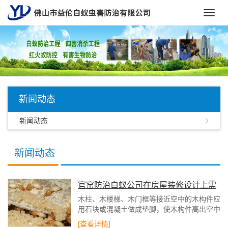
Toggl
navig
新闻动态
新闻动态
新闻动态
官窑防治白蚁公司在房屋装修设计上需
要进行考虑白蚁防治吗？
木柱、木楼梯、木门框等接近空中的木构件应
用石块或混凝土做成垫脚，使木构件高出空中
与湿润环境隔离。严禁将木柱直接埋入土中，
[查看详情]