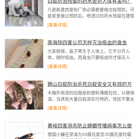
白蚁防治残留的药水会对人体有害吗？
作极为重要。
凡是新建房屋和厂房必需都要做白蚁预防，可
是家里做过预防后，喷洒过的药水残留在建筑
里。常常市民都会向提出这样的疑问，喷洒的
[查看详情]
药水持续停留在我家，挥发的药水对人有毒
吗？
南海除四害公司怎样灭治吸血的臭虫
大家晓得，虱子寄生于人体上，它不分开人
体，随时吸血。而臭虫只要吸血时才接近人
体，吃饱就分开。假如臭虫没有时机遇到人，
[查看详情]
它只好挨饿，在温度较低、湿度较大的环境
里，通常成虫能耐饿6-7个月，以至可达1年
以上；若虫也能耐饿2个多月。
狮山白蚁防治杀死白蚁安全又有效的方
法
木箱外用湿的旧报纸和塑料薄膜包住，以便保
湿。当诱到大量白蚁进实行喷药，惊扰不要太
大。施药后按原样放好，继续诱惑，直到无白
[查看详情]
蚁为止。
黄岐四害消杀防止蟑螂传播病毒怎么做
德国小蠊在室温为24摄氏度至35摄氏度时最