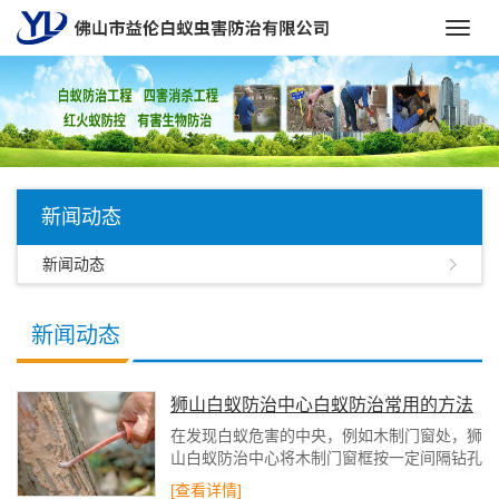
Toggl
navig
新闻动态
新闻动态
新闻动态
狮山白蚁防治中心白蚁防治常用的方法
在发现白蚁危害的中央，例如木制门窗处，狮
山白蚁防治中心将木制门窗框按一定间隔钻孔
灌注药液，周边土壤同时也要喷洒药液，使木
[查看详情]