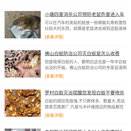
制门窗框及土壤都含有一定的毒素，白蚁活动
取食或触毒后都会中毒沦亡。
小塘四害消杀公司预防老鼠危害进入车
内的方法
可以在汽车的发起机舱放一些樟脑丸等刺激性
比较大的东西，就算是老鼠进去闻到这股滋味
就会跑走了假设不差钱的话，就可以直接的给
[查看详情]
汽车加装一个底盘装甲这样的话，就不用再为
老鼠进入车内而烦恼了。
佛山白蚁防治公司灭白蚁是怎么收费
的？
但是晓得白蚁的人，都明白这也是一年中白蚁
出没的开端，佛山白蚁防治公司的专家说清明
时节前后由于近来雨水多，所以白蚁活动较为
[查看详情]
频繁，家庭也较容易遭遇白蚁的攻击。
罗村白蚁灭治提醒您发现白蚁不要喷杀
虫水
白蚁的顺应性极强,不只群体多、数量大,而且
猎食范围甚广,凡是与木纤维搭边的物品都在
白蚁的食谱之列,其分泌的蚁酸以致能对非纤
[查看详情]
维素物质如塑料、橡胶、沥青、金属等构成极
大损伤,加上白蚁活动极端隐蔽,当白蚁危害抵
达一定范围经常常不易控制,因此白蚁防治工