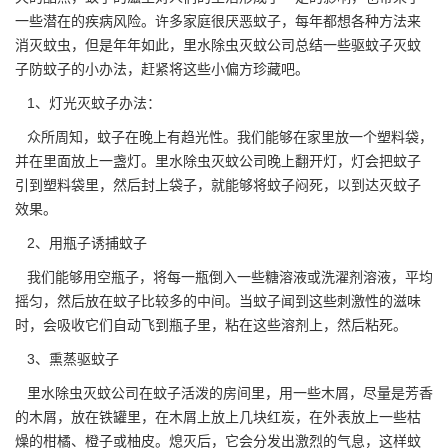
一些潜在的疾病风险。许多家庭很厌恶蚊子，每年都想各种方法来
消灭蚊虫
，但是年年如此，里水除虫灭蚊公司总结一些驱蚊子灭蚊
子防蚊子的小办法，赶紧将这些小偏方珍藏吧。
1、灯光灭蚊子办法：
众所周知，蚊子在晚上有趋光性。我们能够在家里放一个塑料袋，
并在里面放上一盏灯。里水除虫灭蚊公司晚上翻开灯，灯会把蚊子
引到塑料袋里，然后封上袋子，就能够将蚊子闷死，以到达
灭蚊子
效果。
2、用瓶子诱捕蚊子
我们能够用空瓶子，将每一瓶倒入一些糖溶液或洗濯剂溶液，平均
摇匀，然后放在蚊子比较多的中间。当蚊子闻到这些刺激性的滋味
时，会吸收它们自动飞到瓶子里，粘在这些溶剂上，然后粘死。
3、熏蒸驱蚊子
里水除虫灭蚊公司在
蚊子
活泼的房间里，用一些木屑，尽量是芳香
的木屑，放在铁罐里，在木屑上放上几块红炭，在外表放上一些枯
燥的柑橘、橙子或柚皮。熄灭后，它会分发出激烈的气息，这样蚊