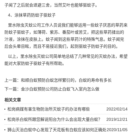
子闻了之后就会退避三舍，当然艾叶也能够驱蚊子。
4、涂抹草药防蚊子驱蚊子
里水除虫灭蚊公司工作人员说我们能够运用一些蚊子厌恶的草药来
防蚊子驱蚊子，如薄荷、紫苏、番茄叶或苦艾，把这些草药揉出的
汁液，涂抹在皮肤上。蚊子闻到这些草药汁的特殊气息。蚊子闻完
后会头晕目眩，而且不易接近我们，起到驱蚊子防蚊子的目的。
以上，里水除虫灭蚊公司简单地总结了几种常见的灭蚊办法，希望
能对大家防蚊子驱蚊子有所帮助。
上一篇：
和顺白蚁预防白蚁怎样繁衍的，白蚁的寿命有多长
下一篇：
金沙白蚁预防公司防止白蚁飞入室内怎么做
相关文章
松岗病媒有害生物防治所灭蚊子的办法有哪些
2022/02/14
松岗杀白蚁所跟您解说阳台为什么会出现大量白蚁？
2019/12/21
狮山灭治白蚁中心发现了天花板有白蚁应该如何正确处
2020/11/05