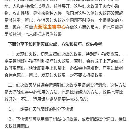
地，人和畜牲都难以靠近，任其展开。这种红火蚁属于肉食小动
物，攻击性强，是外来物种入侵。我国对这种入侵红火蚁还没惹起
足够注重，所以，在消灭红火蚁这个问题不时没有一个很根治的方
大沥除虫害中心
案。现在，只需
在做这方面的服务，但也只能是
局部控制，也未能抵达根治效果。
下面分享下如何消灭红火蚁，方法和技巧，仅供参考
一：发现红火蚁，切忌去撩红火蚁的蚁巢，特别是小孩爱贪玩，一
定要管制好小孩子别乱捣坏红火蚁巢。否则，会有成千上万的红火
蚁倾巢而出，快速爬到手上和脚上，必然会疼痛难耐，
严重过敏者
会休克死亡。所以，发现红火蚁巢一定不要去撩捣蚁巢。
二：红火蚁灭杀普通会运用到红火蚁专用饵剂实行消杀，这种方法
是大沥除虫害中心常用的方法，也是比较经济的方法，效果也算比
较好的。不过，运用饵剂诱杀是要讲究技巧的：
１、一定要在天气晴好的时分下诱饵
２、下诱饵前可以用棍子悄然拍打蚁巢，或者悄然搓个洞口，待
红
火蚁
蜂拥而出