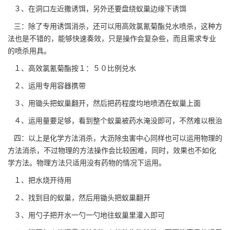
３、在洞口左近撒诱饵，另外还要盘绕蚁巢边缘下诱饵
三：除了专用诱饵消杀，还可以用高效氯氰菊酯兑水喷杀，这种方
法也是不错的，能够快速奏效，只是操作会复杂些，而且需求
专业
的喷杀
用具。
１、高效氯氰菊酯按１：５０比例兑水
２、运用专用容器携带
３、用锄头把蚁巢翻开，然后把药程度均地喷洒在蚁巢上面
４、运用量要足够，看到整个蚁巢被
药水淹没
即可，不然难以根治
四：以上是化学方法消杀，大沥除虫害中心同样也可以运用物理的
方法消杀，不过物理的方法操作会比较困难，同时，效果也不如化
学方法。物理方法只适用没有药物的情况下运用。
１、把水烧开待用
２、找到目的蚁巢，然后用锄头把蚁巢翻开
３、用勺子把开水一勺一勺地往蚁巢里灌入即可