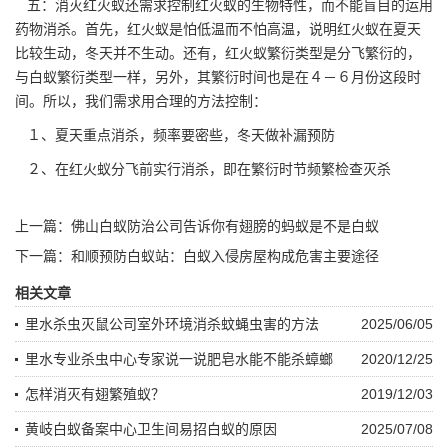
五：消灭红火蚁还需求控制红火蚁的生物特性，而不能盲目的运用
药物消杀。首先，红火蚁是怕低温而不怕高温，说明红火蚁在夏天
比较生动，冬天并不生动。还有，红火蚁
繁衍类型
是分飞繁衍的，
与白蚁繁衍类型一样，另外，其繁衍时间也是在４－６月份这段时
间。所以，我们需求用合理的方法控制：
１、夏天重点消杀，频率要密些，冬天做补漏预防
２、在红火蚁分飞前实行消杀，即在繁衍时节频繁检查灭杀
上一篇：
佛山白蚁防治公司告诉你有翅膀的蚂蚁是不是白蚁
下一篇：
和顺预防白蚁站：白蚁入侵房屋构成危害主要途径
相关文章
里水杀虫灭鼠公司室外环境消杀蚊蝇虫害的方法
2025/06/05
里水专业杀虫中心专家说一说肥皂水能不能杀蟑螂
2020/12/25
怎样消灭有翅繁殖蚁？
2019/12/03
黄岐白蚁备案中心卫生间易招白蚁的原因
2025/07/08