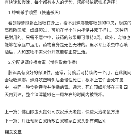
有快速和慢速，每个都有本人的优势，您能够依据需求选择！
1.蟑螂杀手喷雾（快速杀灭）
看到蟑螂能够直接喷在身上，看不到蟑螂能够喷到的中央，厨房的
高风险区域，蟑螂爬过，可能在半小时内摔倒并死于挣扎。这种药
是耐用的。只需不磨空中，该药的效果即可维持2周。此外，宠物也
能够在家庭中运用。药物自身是无色无味的。里水
专业杀虫
中心喷
洒后，人和宠物不需求分开就能够正常生活。
2.分配诱饵传播病毒（慢性致命传播）
胶饵具有良好的保湿性。通常，订购后可持续约一个月，在此期间
会吸收蟑螂。蟑螂吃塑料饵后会慢性死亡，根本上它们会死在巢
中，被同一种食物吞噬并传播病毒。通常，死亡顶峰能够在三到四
天内到达，整个渣滓能够在一周左右的时间内被毁坏。
上一篇：
佛山除虫灭鼠公司农家乐灭老鼠，快速灭治老鼠方法
下一篇：
丹灶预防白蚁所散白蚁和家白蚁头部有何区别
相关文章