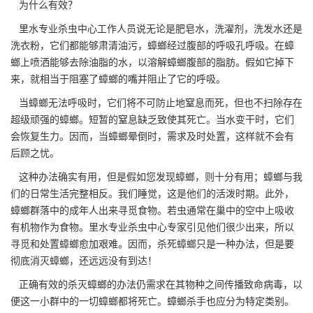
为什么有效？
里水专业杀虫中心
工作人员说无论是肥皂水，洗濯剂，洗发水还是
洗衣粉，它们都能够肃清油污，蟑螂经过腹部的呼吸孔呼吸。在蟑
螂上喷洒能够去除油脂的水，以溶解蟑螂腹部的脂肪。假如它掉下
来，就相当于阻塞了蟑螂的嘴并阻止了它的呼吸。
当蟑螂无法呼吸时，它们将不可防止地窒息而死，但也不扫除存在
超级顽强的蟑螂。短暂的窒息缺乏致使其死亡。当水变干时，它们
会恢复生力。因而，当蟑螂晕倒时，需求及时处置，这样就不会有
后顾之忧。
这种办法确实有用，但是假如您发现蟑螂，则十分有用；蟑螂与我
们的日常生活完整相反。我们睡觉，这是他们的活泼时期。此外，
蟑螂群落中的成年人出来寻觅食物。若虫通常在巢中的空中上吸收
有机物作为食物。里水专业杀虫中心专家引见他们很少出来，所以
寻觅和
处置蟑螂
愈加艰难。因而，杀死蟑螂只是一种办法，但是要
彻底消灭蟑螂，还远远没有到达！
正确有效的杀灭蟑螂的办法仍需求在其物种之间传播致命病毒，以
便这一小群中的一切蟑螂都将死亡。蟑螂杀手也应分为
特定类别
。